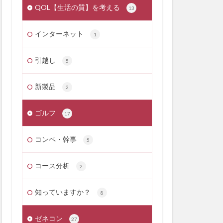
QOL【生活の質】を考える
13
インターネット
1
引越し
5
新製品
2
ゴルフ
17
コンペ・幹事
5
コース分析
2
知っていますか？
8
ゼネコン
27