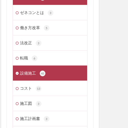
ゼネコンとは
3
働き方改革
5
法改正
3
転職
6
設備施工
45
コスト
13
施工図
3
施工計画書
3