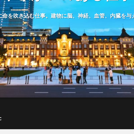
に命を吹き込む仕事。建物に脳、神経、血管、内臓を与
c