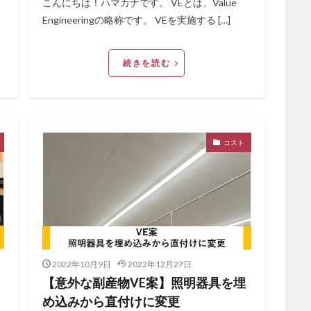
こんにちは！ハマカナです。 VEとは、Value
Engineeringの略称です。 VEを実施する […]
続きを読む
コスト
2022年10月9日
2022年12月27日
【意外な副産物VE案】照明器具を埋
め込みから直付けに変更