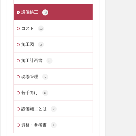
設備施工
45
コスト
13
施工図
3
施工計画書
3
現場管理
9
若手向け
8
設備施工とは
7
資格・参考書
2