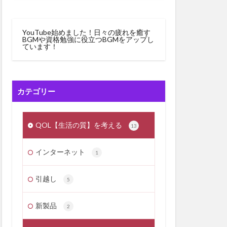
YouTube始めました！日々の疲れを癒す
BGMや資格勉強に役立つBGMをアップし
ています！
カテゴリー
QOL【生活の質】を考える
13
インターネット
1
引越し
5
新製品
2