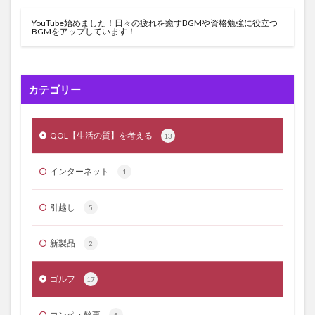
YouTube始めました！日々の疲れを癒すBGMや資格勉強に役立つ
BGMをアップしています！
カテゴリー
QOL【生活の質】を考える
13
インターネット
1
引越し
5
新製品
2
ゴルフ
17
コンペ・幹事