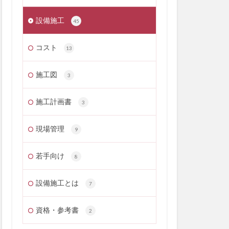
設備施工
45
コスト
13
施工図
3
施工計画書
3
現場管理
9
若手向け
8
設備施工とは
7
資格・参考書
2