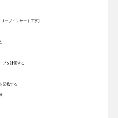
スリーブインサート工事】
ト
る
ーブを計画する
を記載する
分