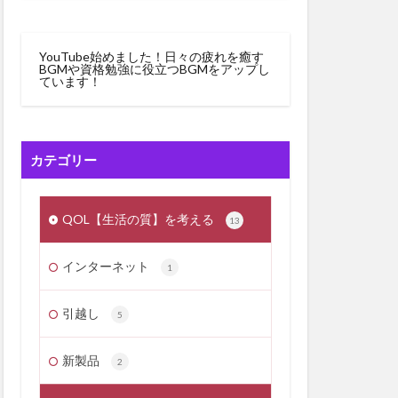
YouTube始めました！日々の疲れを癒す
BGMや資格勉強に役立つBGMをアップし
ています！
カテゴリー
QOL【生活の質】を考える
13
インターネット
1
引越し
5
新製品
2