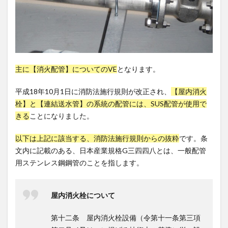
主に【消火配管】についてのVE
となります。
平成18年10月1日に消防法施行規則が改正され、
【屋内消火
栓】と【連結送水管】の系統の配管には、SUS配管が使用で
きる
ことになりました。
以下は上記に該当する、消防法施行規則からの抜粋
です。条
文内に記載のある、日本産業規格G三四四八とは、一般配管
用ステンレス鋼鋼管のことを指します。
屋内消火栓について
第十二条 屋内消火栓設備（令第十一条第三項