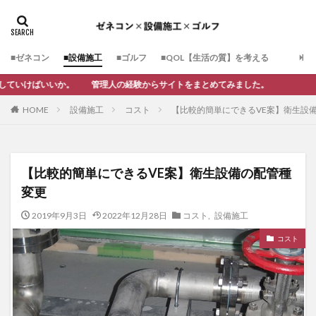
■ゼネコン
■設備施工
■ゴルフ
■QOL【生活の質】を考える
の経験からサイトをまとめてみました。
設備施工
コスト
【比較的簡単にできるVE案】衛生設
HOME
【比較的簡単にできるVE案】衛生設備の配管種
変更
2019年9月3日
2022年12月28日
コスト
,
設備施工
コスト