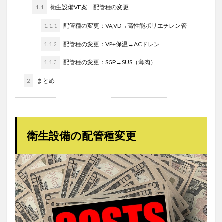
1.1
衛生設備VE案 配管種の変更
1.1.1
配管種の変更：VA,VD→高性能ポリエチレン管
1.1.2
配管種の変更：VP+保温→ACドレン
1.1.3
配管種の変更：SGP→SUS（薄肉）
2
まとめ
衛生設備の配管種変更