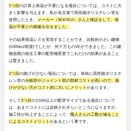
1つ目
の計算上保温が不要になる場合については、コストに大
きく影響を与えます。私が名古屋で高性能ポリエチレン管を
使用したとき、
メーカー（SEKISUI）さんと検証をして、保
温が不要との根拠を出せました。
その結果保温レスを実現することができ、比較的小さい建物
(1000m2程度)でしたが、何十万ものVEができました。この建
物規模の衛生工事の配管種変更でこれだけの効果があること
は驚きました。
2つ目
の曲げが少ない場合については、単純に高性能ポリエチ
レン管の
分岐部やジョイント部の部材コストが高いので、曲
げが少ない方がコスト的に大いにメリット
があります。
そして
3つ目
の150A以上の配管サイズである場合について
は、あまりコストには反映されずらいところになりますが、
施工性が向上することによって、
職人さんの工数が減ること
によるコストメリット
があるという事です。