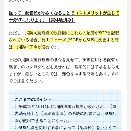
従って、配管径が小さくなることで
コストメリットが生じて
十分VEになります。【実体験済み】
ただし、
消防同意時点で設計図にこれらの配管がSGPと記載
されている場合、施工フェーズでSGPからSUSに変更する時
は、消防の了承が必要
です。
上記の消防法施行規則の条令を見せて、実際使用する配管や
継ぎ手のカタログなどを見せれば、基本的には了承をもらえ
ますが、厳しいところでは、難色を示す消防署もありますの
でご注意ください。
ここまでのポイント
〇平成18年10月1日に消防法施行規則が改正され、【屋
内消火栓】と【連結送水管】の系統の配管には、SUS配
管が使用できることになった。
〇SUS配管を使用する事によって【配管径】を小さくで