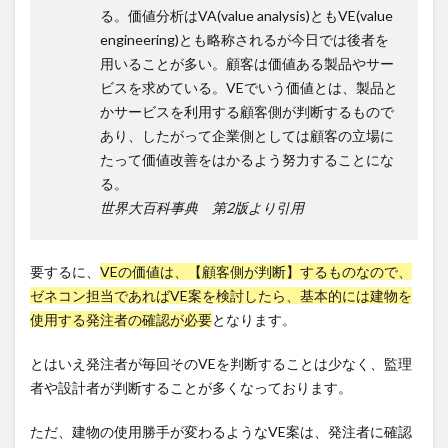
る。価値分析はVA(value analysis)ともVE(value
engineering)とも略称されるが今日では後者を
用いることが多い。顧客は価値ある製品やサー
ビスを求めている。VEでいう価値とは、製品と
かサービスを利用する顧客側が判断するもので
あり、したがって企業側としては顧客の立場に
たって価値改善をはかるよう努力することにな
る。
世界大百科事典 第2版より引用
要するに、
VEの価値は、【顧客側が判断】するものなので、
ゼネコン担当であればVE案を検討したら、基本的には建物を
使用する発注者の確認が必要
となります。
とはいえ発注者が毎回そのVEを判断することは少なく、監理
者や設計者が判断することが多くなっております。
ただ、建物の使用勝手が変わるようなVE案は、発注者に確認