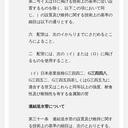
第二号イ又はロに掲げる技術上の基準に従い設
置するものを除く。以下この項において同
じ。）の設置及び維持に関する技術上の基準の
細目は以下の通りとする。
六 配管は、次のイからリまでにさだめるとこ
ろによること。
二 配管には、次の（イ）または（ロ）に掲げ
るものを使用すること。
（イ）日本産業規格G三四四二、
G三四四八
、
G三四五二、G三四五四若しくはG三四五九に
適合する管又はこれらと同等以上の強度、耐食
性及び耐熱性を有する金属製の管
連結送水管について
第三十一条 連結送水管の設置及び維持に関す
る技術上の基準の細目は、次のとおりとする。