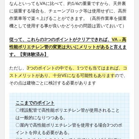
なんといってもVAに比べて、約1/6の重量ですから、天井裏
に揚重する場合も、チェーンブロック等は使用せずに、高所
作業車等で楽々上げることができます。（高所作業車を揚重
機として使用する事が良いかどうかの問題は置いておいて）
従って、これらの3つのポイントがクリアできれば、
VA→高
性能ポリエチレン管の変更は大いにメリットがある
と言えま
す。【実体験済み】
ただし、
3つのポイントの中でも、1つでも当てはまれば、コ
ストメリットがあり、十分VEになる可能性もあります
ので、
その点は建物ごとに検討する必要があります
ここまでのポイント
〇埋設配管で高性能ポリエチレン管が使用されること
は一般的になりつつある。
〇屋内で高性能ポリエチレン管を使用する場合3つのポ
イントを抑える必要がある。