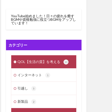
YouTube始めました！日々の疲れを癒す
BGMや資格勉強に役立つBGMをアップし
ています！
カテゴリー
QOL【生活の質】を考える
13
インターネット
1
引越し
5
新製品
2