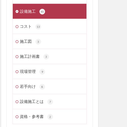
設備施工
45
コスト
13
施工図
3
施工計画書
3
現場管理
9
若手向け
8
設備施工とは
7
資格・参考書
2